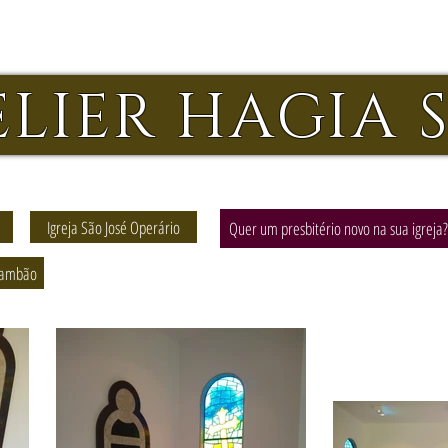
ELIER HAGIA 
Igreja São José Operário
Quer um presbitério novo na sua igreja?
e ambão