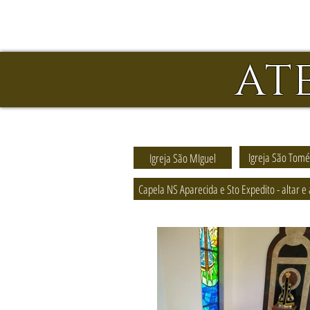
AT
Igreja São Tomé
Igreja São MIguel
Capela NS Aparecida e Sto Expedito - altar 