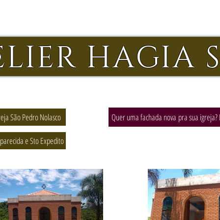
ELIER HAGIA 
reja São Pedro Nolasco
Quer uma fachada nova pra sua igreja? 
parecida e Sto Expedito