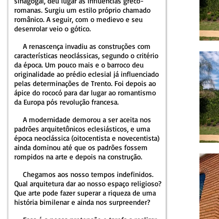
sinagogal, deu lugar às influências greco-
romanas. Surgiu um estilo próprio chamado
românico. A seguir, com o medievo e seu
desenrolar veio o gótico.
A renascença invadiu as construções com
características neoclássicas, segundo o critério
da época. Um pouco mais e o barroco deu
originalidade ao prédio eclesial já influenciado
pelas determinações de Trento. Foi depois ao
ápice do rococó para dar lugar ao romantismo
da Europa pós revolução francesa.
A modernidade demorou a ser aceita nos
padrões arquitetônicos eclesiásticos, e uma
época neoclássica (oitocentista e novecentista)
ainda dominou até que os padrões fossem
rompidos na arte e depois na construção.
Chegamos aos nosso tempos indefinidos.
Qual arquitetura dar ao nosso espaço religioso?
Que arte pode fazer superar a riqueza de uma
história bimilenar e ainda nos surpreender?