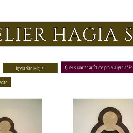
ELIER HAGIA 
Quer suportes artísticos pra sua igreja? F
Igreja São Miguel
edito