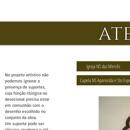
AT
Igreja NS das Mercês
No projeto artístico não
Capela NS Aparecida e Sto Exp
podemos ignorar a
presença de suportes,
cuja função litúrgica ou
devocional precisa estar
em comunhão com o
desenho escolhido no
conjunto da obra.
Um suporte pode ser
clássico, moderno e até